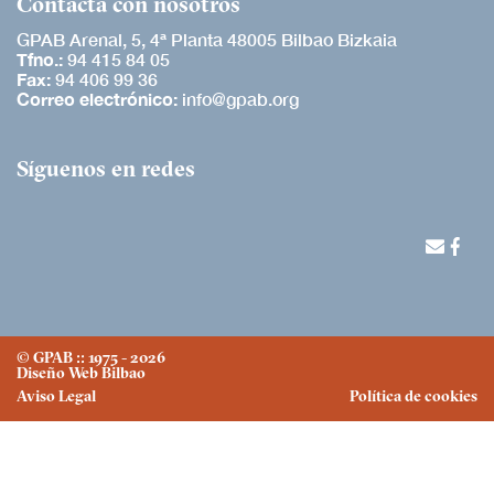
Contacta con nosotros
GPAB Arenal, 5, 4ª Planta 48005 Bilbao Bizkaia
Tfno.:
94 415 84 05
Fax:
94 406 99 36
Correo electrónico:
info@gpab.org
Síguenos en redes
© GPAB :: 1975 -
2026
Diseño Web Bilbao
Aviso Legal
Política de cookies