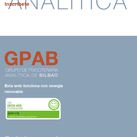
Inscribete
INSCRIPCIÓN
ENLACES
CONTACTO
Esta web funciona con energía
renovable