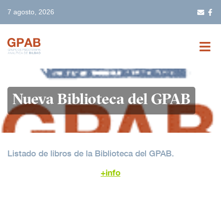
7 agosto, 2026
INICIO
Nueva Biblioteca del GPAB
GPAB
FORMACIÓN
Listado de libros de la Biblioteca del GPAB.
ACTIVIDADES
+info
BIBLIOTECA
TERAPEUTAS