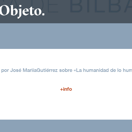
 Objeto.
a por José MariíaGutiérrez sobre «La humanidad de lo huma
+info