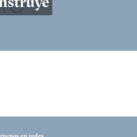
nstruye
íguenos en redes