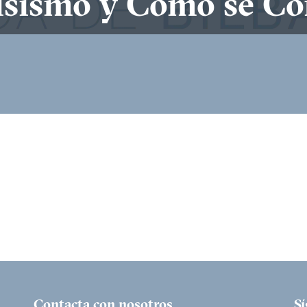
cisismo y Cómo se Co
Contacta con nosotros
S